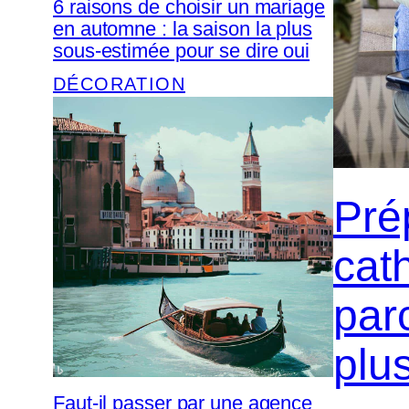
6 raisons de choisir un mariage
en automne : la saison la plus
sous-estimée pour se dire oui
DÉCORATION
Pré
cat
par
plus
Faut-il passer par une agence