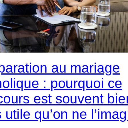
paration au mariage
holique : pourquoi ce
cours est souvent bie
 utile qu’on ne l’imag