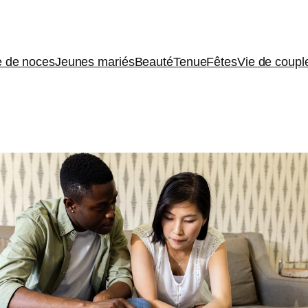
 de noces
Jeunes mariés
Beauté
Tenue
Fêtes
Vie de coupl