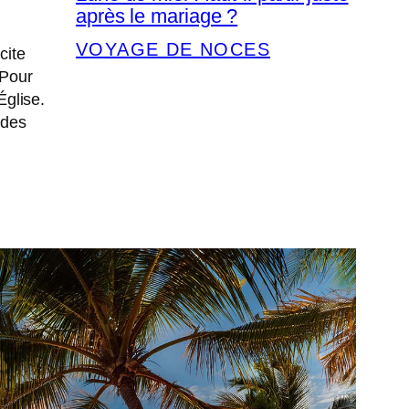
après le mariage ?
VOYAGE DE NOCES
cite
 Pour
Église.
 des