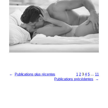
←
Publications plus récentes
1
2
3
4
5
…
11
Publications précédentes
→