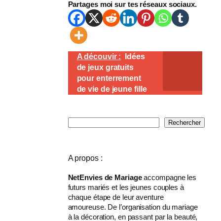
Partages moi sur tes réseaux sociaux.
A découvir :
Idées
de jeux gratuits
pour enterrement
de vie de jeune fille
R
Rechercher
e
c
h
A propos :
e
r
NetEnvies de Mariage
accompagne les
c
futurs mariés et les jeunes couples à
h
chaque étape de leur aventure
e
amoureuse. De l’organisation du mariage
r
à la décoration, en passant par la beauté,