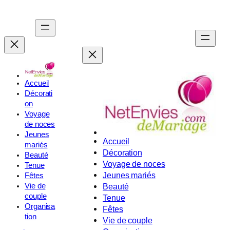
Aller
au
contenu
Accueil
Décorati
on
Voyage
de noces
Jeunes
Accueil
mariés
Décoration
Beauté
Voyage de noces
Tenue
Jeunes mariés
Fêtes
Vie de
Beauté
couple
Tenue
Organisa
Fêtes
tion
Vie de couple