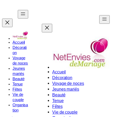
Aller
au
contenu
Accueil
Décorati
on
Voyage
de noces
Jeunes
Accueil
mariés
Décoration
Beauté
Voyage de noces
Tenue
Jeunes mariés
Fêtes
Vie de
Beauté
couple
Tenue
Organisa
Fêtes
tion
Vie de couple