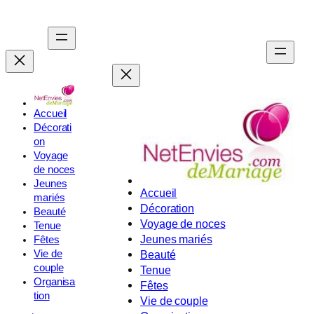
Aller
au
contenu
Accueil
Décorati
on
Voyage
de noces
Jeunes
Accueil
mariés
Décoration
Beauté
Voyage de noces
Tenue
Jeunes mariés
Fêtes
Vie de
Beauté
couple
Tenue
Organisa
Fêtes
tion
Vie de couple