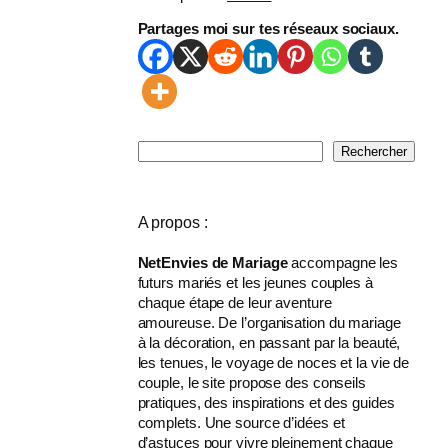
Partages moi sur tes réseaux sociaux.
R
Rechercher
e
c
h
A propos :
e
r
NetEnvies de Mariage
accompagne les
c
futurs mariés et les jeunes couples à
h
chaque étape de leur aventure
e
amoureuse. De l’organisation du mariage
r
à la décoration, en passant par la beauté,
les tenues, le voyage de noces et la vie de
couple, le site propose des conseils
pratiques, des inspirations et des guides
complets. Une source d’idées et
d’astuces pour vivre pleinement chaque