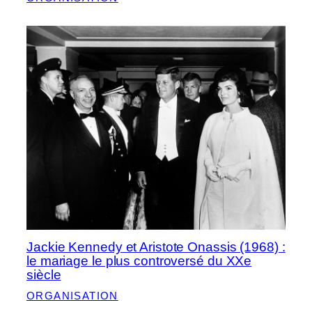
Jackie Kennedy et Aristote Onassis (1968) :
le mariage le plus controversé du XXe
siècle
ORGANISATION