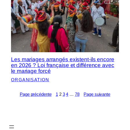
Les mariages arrangés existent-ils encore
en 2026 ? Loi française et différence avec
le mariage forcé
ORGANISATION
Page précédente
1
2
3
4
…
78
Page suivante